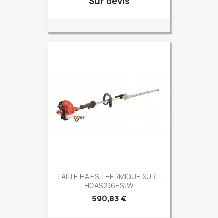
Sur devis
Prix
TAILLE HAIES THERMIQUE SUR...
HCAS236ESLW
Prix
590,83 €