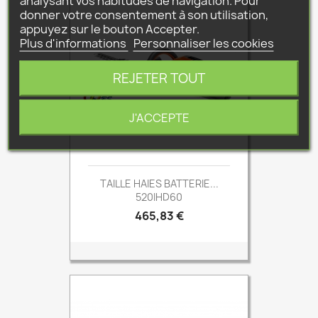
analysant vos habitudes de navigation. Pour
donner votre consentement à son utilisation,
appuyez sur le bouton Accepter.
Plus d'informations
Personnaliser les cookies
REJETER TOUT
J'ACCEPTE
TAILLE HAIES BATTERIE...
520IHD60
Prix
465,83 €