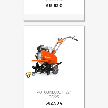
Prix
615,83 €
MOTOBINEUSE TF224
TF225
Prix
582,50 €