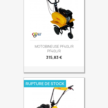
MOTOBINEUSE PF40L/R
PF40L/R
Prix
315,83 €
RUPTURE DE STOCK