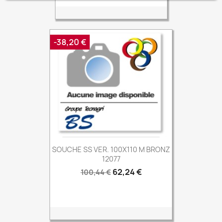
-38,20 €
SOUCHE SS VER. 100X110 M BRONZ
12077
Prix
Prix
62,24 €
100,44 €
de
base