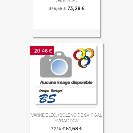
VH753R3AV
Prix
Prix
73,28 €
376,55 €
de
base
-20,46 €
VANNE ELEC.+SOLENOIDE 9V 1"GAL
EVGAL1DCV
Prix
Prix
51,68 €
72,14 €