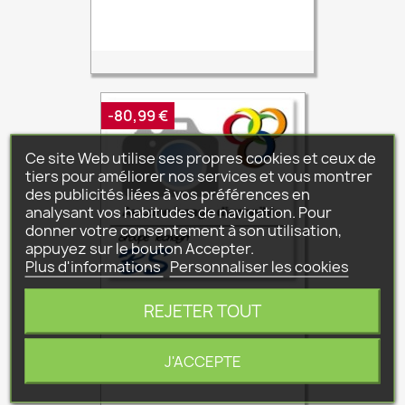
de
base
-80,99 €
Ce site Web utilise ses propres cookies et ceux de
tiers pour améliorer nos services et vous montrer
des publicités liées à vos préférences en
analysant vos habitudes de navigation. Pour
donner votre consentement à son utilisation,
appuyez sur le bouton Accepter.
Plus d'informations
Personnaliser les cookies
REJETER TOUT
BOITIER DE CDE T BOS RADIO
K81020
Prix
Prix
31,40 €
112,39 €
J'ACCEPTE
de
base