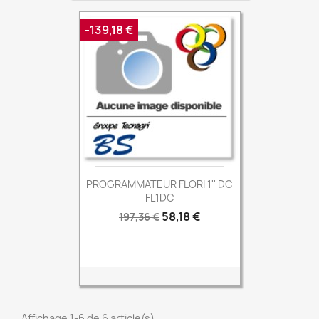
-139,18 €
PROGRAMMATEUR FLORI 1'' DC
FL1DC
Prix
Prix
58,18 €
197,36 €
de
base
Affichage 1-6 de 6 article(s)