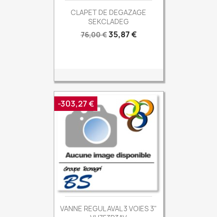
CLAPET DE DEGAZAGE
SEKCLADEG
Prix
Prix
35,87 €
76,00 €
de
base
-303,27 €
VANNE REGUL AVAL 3 VOIES 3"