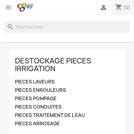
shopping_cart


(0)
search
DESTOCKAGE PIECES
IRRIGATION
PIECES LAVEURS
PIECES ENROULEURS
PIECES POMPAGE
PIECES CONDUITES
PIECES TRAITEMENT DE L EAU
PIECES ARROSAGE