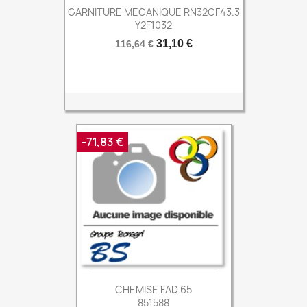
GARNITURE MECANIQUE RN32CF43.3
Y2F1032
Prix
Prix
31,10 €
116,64 €
de
base
-71,83 €
CHEMISE FAD 65
851588