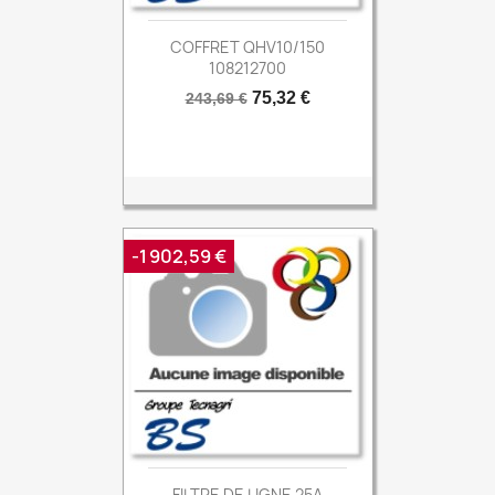
COFFRET QHV10/150
108212700
Prix
Prix
75,32 €
243,69 €
de
base
-1 902,59 €
FILTRE DE LIGNE 25A