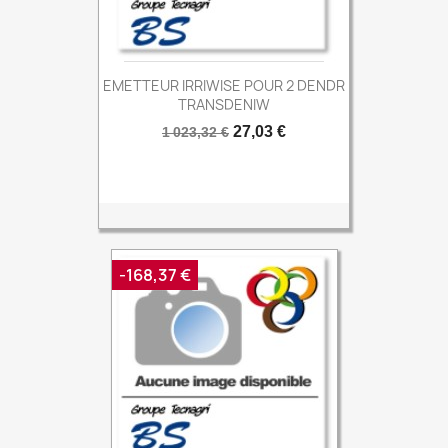
EMETTEUR IRRIWISE POUR 2 DENDR
TRANSDENIW
Prix
Prix
27,03 €
1 023,32 €
de
base
-168,37 €