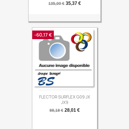
Prix
Prix
35,37 €
135,00 €
de
base
-60,17 €
FLECTOR SURFLEX G09 JX
JX9
Prix
Prix
28,01 €
88,18 €
de
base