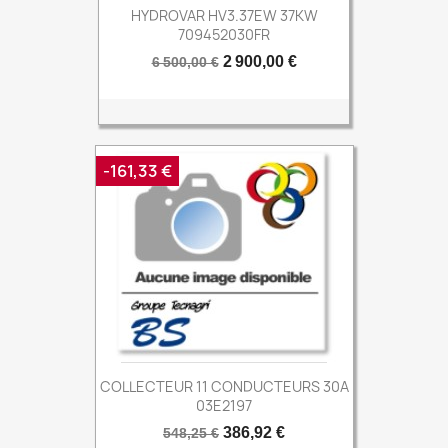
HYDROVAR HV3.37EW 37KW
709452030FR
Prix
Prix
2 900,00 €
6 500,00 €
de
base
-161,33 €
COLLECTEUR 11 CONDUCTEURS 30A
03E2197
Prix
Prix
386,92 €
548,25 €