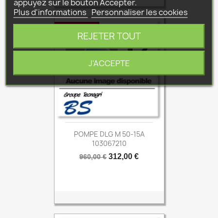
appuyez sur le bouton Accepter.
Plus d'informations
Personnaliser les cookies
-648,00 €
REJETER TOUT
J'ACCEPTE
POMPE DLG M 50-15A
103067210
Prix
Prix
312,00 €
960,00 €
de
base