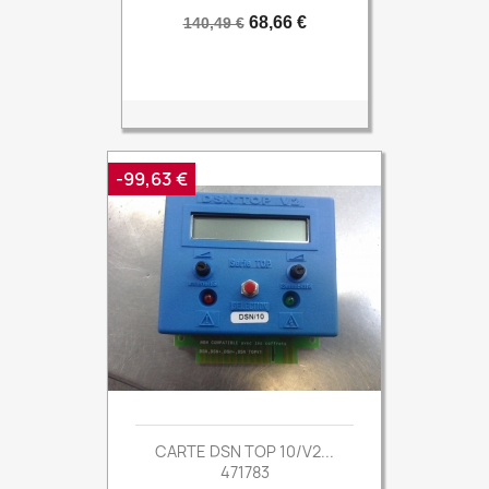
Prix
Prix
68,66 €
140,49 €
de
base
-99,63 €
CARTE DSN TOP 10/V2...
471783