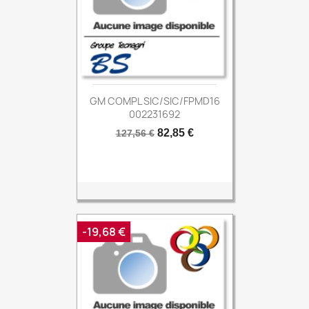
GM COMPL SIC/SIC/FPMD16
002231692
Prix
Prix
82,85 €
127,56 €
de
base
-19,68 €