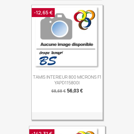
-12,65 €
TAMIS INTERIEUR 800 MICRONS F1
YAPD115800I
Prix
Prix
56,03 €
68,68 €
de
base
-142,31 €