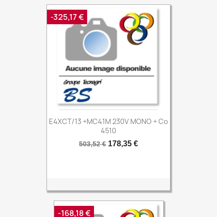
-325,17 €
E4XCT/13 +MC41M 230V MONO + Co
4510
Prix
Prix
178,35 €
503,52 €
de
base
-168,18 €