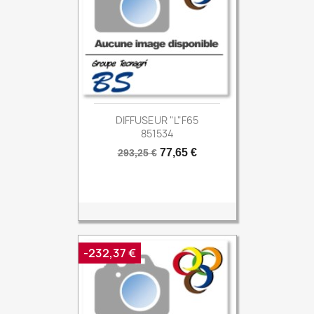
DIFFUSEUR "L"F65
851534
Prix
Prix
77,65 €
293,25 €
de
base
-232,37 €