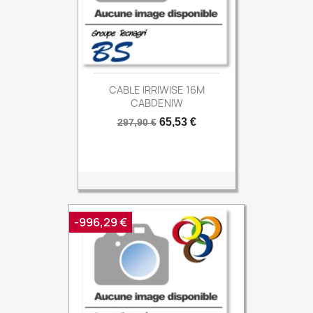
CABLE IRRIWISE 16M
CABDENIW
Prix
Prix
65,53 €
297,90 €
de
base
-996,29 €