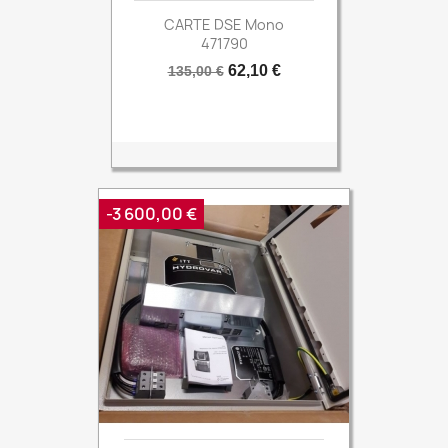
CARTE DSE Mono
471790
Prix
Prix
62,10 €
135,00 €
de
base
-3 600,00 €