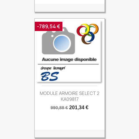
-789,54 €
MODULE ARMOIRE SELECT 2
KA09817
Prix
Prix
201,34 €
990,88 €
de
base