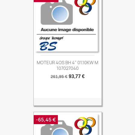
MOTEUR 4OS BH 4" 01.10KW M
107027040
Prix
Prix
93,77 €
261,95 €
de
base
-65,45 €