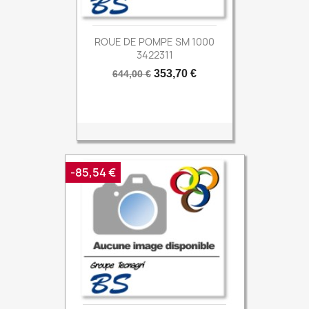
ROUE DE POMPE SM 1000
3422311
Prix
Prix
353,70 €
644,00 €
de
base
-85,54 €