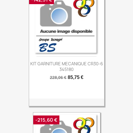
KIT GARNITURE MECANIQUE CR30-6
345180
Prix
Prix
85,75 €
228,06 €
de
base
-215,60 €