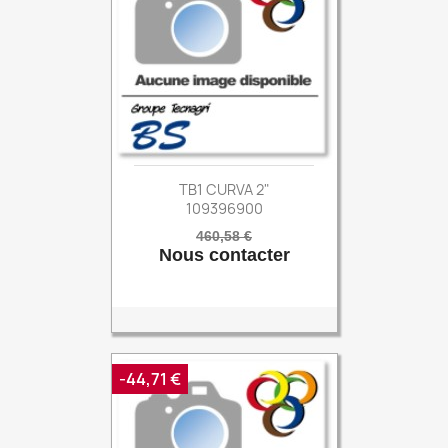
TB1 CURVA 2"
109396900
Prix
Prix
460,58 €
Nous contacter
de
base
-44,71 €