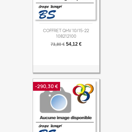
COFFRET QHV 10/15-22
108212100
Prix
Prix
54,12 €
73,80 €
de
base
-290,30 €