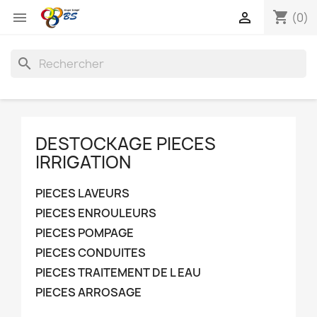
shopping_cart


(0)
search
DESTOCKAGE PIECES
IRRIGATION
PIECES LAVEURS
PIECES ENROULEURS
PIECES POMPAGE
PIECES CONDUITES
PIECES TRAITEMENT DE L EAU
PIECES ARROSAGE