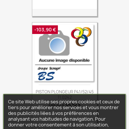
-103,90 €
PISTON PLONGEUR P41/52/45
11.0242
Ce site Web utilise ses propres cookies et ceux de
Prix
Prix
95,52 €
199,42 €
tiers pour améliorer nos services et vous montrer
de
des publicités liées à vos préférences en
base
analysant vos habitudes de navigation. Pour
donner votre consentement à son utilisation,