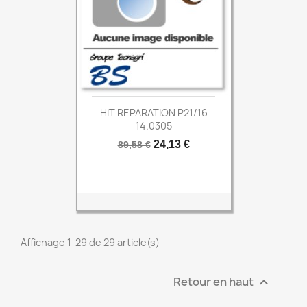
HIT REPARATION P21/16
14.0305
Prix
Prix
24,13 €
89,58 €
de
base
Affichage 1-29 de 29 article(s)
Retour en haut
