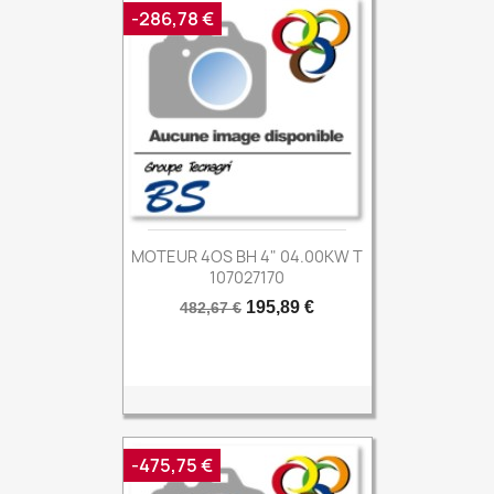
-286,78 €
MOTEUR 4OS BH 4" 04.00KW T
107027170
Prix
Prix
195,89 €
482,67 €
de
base
-475,75 €