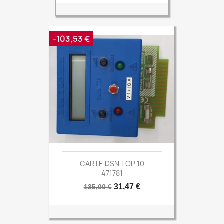
-103,53 €
CARTE DSN TOP 10
471781
Prix
Prix
31,47 €
135,00 €
de
base