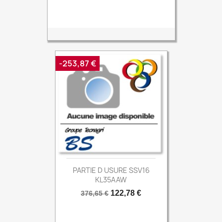
de
base
-253,87 €
PARTIE D USURE SSV16
KL35AAW
Prix
Prix
122,78 €
376,65 €
de
base