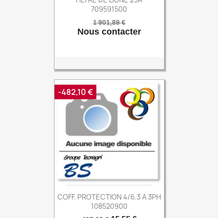
709591500
Prix
Prix
1 901,89 €
Nous contacter
de
base
-482,10 €
COFF. PROTECTION 4/6.3 A 3PH
108520900