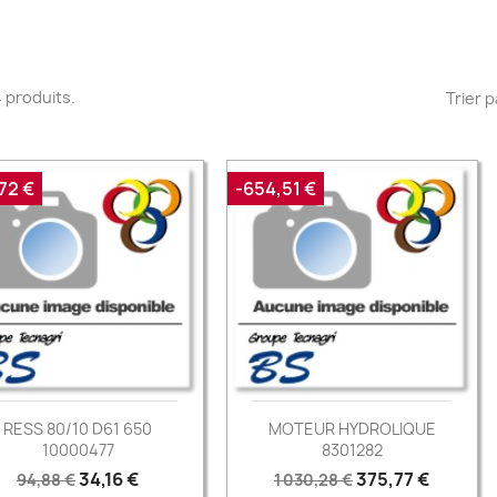
 4 produits.
Trier p
72 €
-654,51 €
RESS 80/10 D61 650
MOTEUR HYDROLIQUE
10000477
8301282
Prix
Prix
Prix
Prix
34,16 €
375,77 €
94,88 €
1 030,28 €