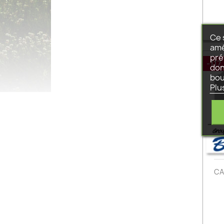
Ce 
amé
pré
-117
don
bou
Plu
CA