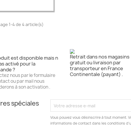

Aperçu rapide
hage 1-4 de 4 article(s)
Retrait dans nos magasins
duit est disponible mais n
gratuit ou livraison par
as activé pour la
transporteur en France
ande ?
Continentale (payant) .
tez nous par le formulaire
tact ou par mail nous
erons à son activation .
res spéciales
Vous pouvez vous désinscrire à tout moment. V
informations de contact dans les conditions d'ut