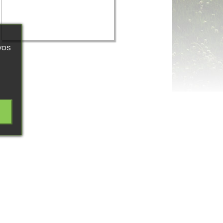
de
base

Aperçu rapide
vos