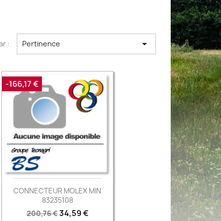

ar :
Pertinence
-166,17 €
CONNECTEUR MOLEX MIN
83235108
Prix
Prix
34,59 €
200,76 €