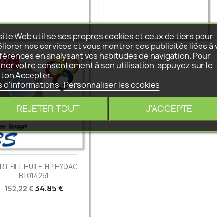
de
de
base
base
site Web utilise ses propres cookies et ceux de tiers pour


Aperçu rapide
Aperçu rapide
liorer nos services et vous montrer des publicités liées à 
férences en analysant vos habitudes de navigation. Pour
,37 €
ner votre consentement à son utilisation, appuyez sur le
ton Accepter.
s d'informations
Personnaliser les cookies
REJETER TOUT
J'ACCEPTE
RT.FILT.HUILE.HP.HYDAC
BL014251
Prix
Prix
34,85 €
152,22 €
de
base