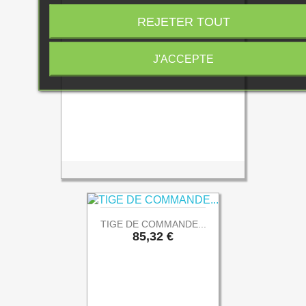
REJETER TOUT
J'ACCEPTE
TIGE DE COMMANDE...
Prix
85,32 €