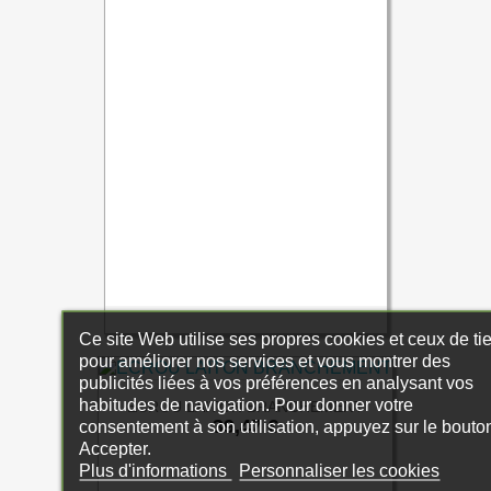
Ce site Web utilise ses propres cookies et ceux de ti
pour améliorer nos services et vous montrer des
publicités liées à vos préférences en analysant vos
habitudes de navigation. Pour donner votre
ECROU LAITON BRANCHEMENT
Prix
39,47 €
consentement à son utilisation, appuyez sur le bouto
Accepter.
Plus d'informations
Personnaliser les cookies