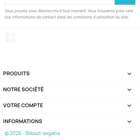
Vous pouvez vous désinscrire à tout moment. Vous trouverez pour cela
nos informations de contact dans les conditions d'utilisation du site.
Facebook
PRODUITS

NOTRE SOCIÉTÉ

VOTRE COMPTE

INFORMATIONS
keyboard_arrow_down
© 2026 - Billaud-segeba