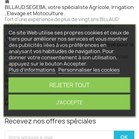
BILLAUD SEGEBA, votre spécialiste Agricole, Irrigation
, Elevage et Motoculture .
Fort d'une expérience de plus de vingt ans BILLAUD
SEGEBA vous accompagne dans tous vos projets .
Ce site Web utilise ses propres cookies et ceux de
tiers pour améliorer nos services et vous montrer
Le produit est disponible mais n 'est pas activé pour la
des publicités liées à vos préférences en
commande ?
analysant vos habitudes de navigation. Pour
Contactez nous par le formulaire de contact ou par mail
donner votre consentement à son utilisation,
nous procéderons à son activation .
appuyez sur le bouton Accepter.
Plus d'informations
Personnaliser les cookies
Retrait dans nos magasins gratuit ou livraison par
REJETER TOUT
transporteur en France Continentale (payant) .
J'ACCEPTE
Mode de Paiement par Carte Bancaire ou virement .
Recevez nos offres spéciales