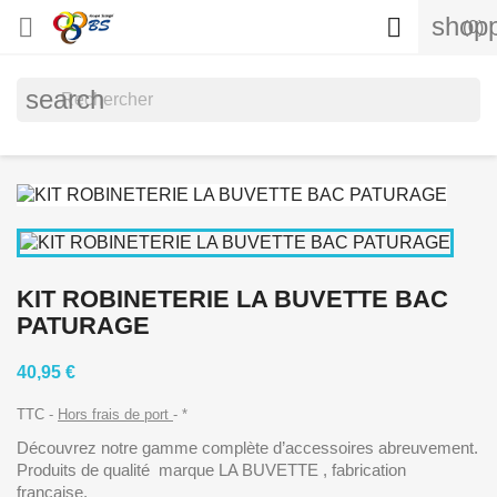
shopp


(0)
search
KIT ROBINETERIE LA BUVETTE BAC
PATURAGE
40,95 €
TTC
Hors frais de port
*
Découvrez notre gamme complète d’accessoires abreuvement.
Produits de qualité marque LA BUVETTE , fabrication
française.