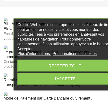
BILLAUD SEGEBA, votre spécialiste Agricole, Irrigation ,
Ce site Web utilise ses propres cookies et ceux de ti
Elevage et Motoculture .
pour améliorer nos services et vous montrer des
Fort d'une expérience de plus de vingt ans BILLAUD SEGEBA
publicités liées à vos préférences en analysant vos
vous accompagne dans tous vos projets .
habitudes de navigation. Pour donner votre
consentement à son utilisation, appuyez sur le bouto
Accepter.
Le produit est disponible mais n 'est pas activé pour la
Plus d'informations
Personnaliser les cookies
commande ?
Contactez nous par le formulaire de contact ou par mail nous
REJETER TOUT
procéderons à son activation .
J'ACCEPTE
Retrait dans nos magasins gratuit ou livraison par
transporteur en France Continentale (payant) .
Mode de Paiement par Carte Bancaire ou virement .