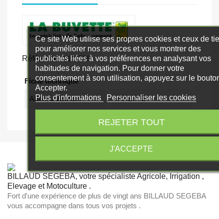
Ce site Web utilise ses propres cookies et ceux de ti
pour améliorer nos services et vous montrer des
publicités liées à vos préférences en analysant vos
Référence
P|116786
habitudes de navigation. Pour donner votre
consentement à son utilisation, appuyez sur le bouto
Fiche technique
Accepter.
Plus d'informations
Personnaliser les cookies
ABREUVEMENT
PIPETTE
REJETER TOUT
J'ACCEPTE
BILLAUD SEGEBA, votre spécialiste Agricole, Irrigation ,
Elevage et Motoculture .
Fort d'une expérience de plus de vingt ans BILLAUD SEGEBA
vous accompagne dans tous vos projets .