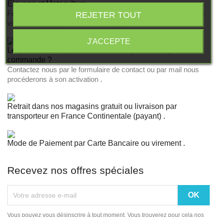
Elevage et Motoculture .
Fort d'une expérience de plus de vingt ans BILLAUD SEGEBA
REJETER TOUT
vous accompagne dans tous vos projets .
J'ACCEPTE
Le produit est disponible mais n 'est pas activé pour la
commande ?
Contactez nous par le formulaire de contact ou par mail nous
procéderons à son activation .
Retrait dans nos magasins gratuit ou livraison par
transporteur en France Continentale (payant) .
Mode de Paiement par Carte Bancaire ou virement .
Recevez nos offres spéciales
Vous pouvez vous désinscrire à tout moment. Vous trouverez pour cela nos