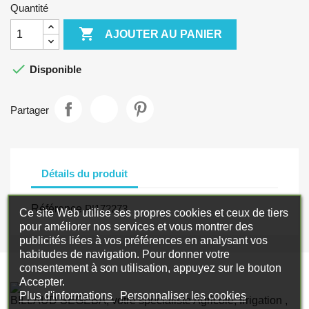
Quantité

AJOUTER AU PANIER

Disponible
Partager
Détails du produit
Référence
P|172273
Ce site Web utilise ses propres cookies et ceux de tiers
pour améliorer nos services et vous montrer des
publicités liées à vos préférences en analysant vos
habitudes de navigation. Pour donner votre
consentement à son utilisation, appuyez sur le bouton
Accepter.
Plus d'informations
Personnaliser les cookies
BILLAUD SEGEBA, votre spécialiste Agricole, Irrigation ,