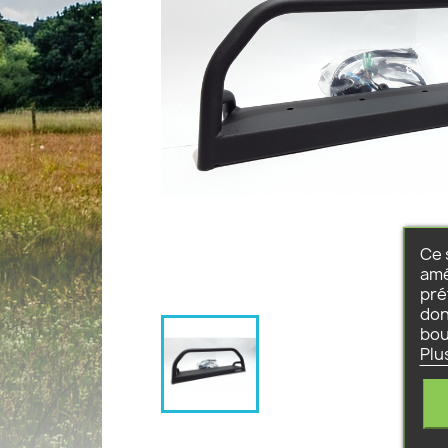
Ce 
amé
pré
don
bou
Plu