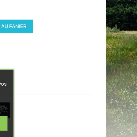
 AU PANIER
vos