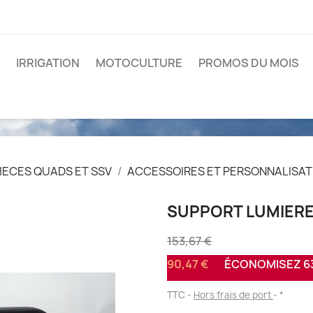
IRRIGATION
MOTOCULTURE
PROMOS DU MOIS
IECES QUADS ET SSV
ACCESSOIRES ET PERSONNALISAT
SUPPORT LUMIERE
153,67 €
90,47 €
ÉCONOMISEZ 63
TTC
Hors frais de port
*