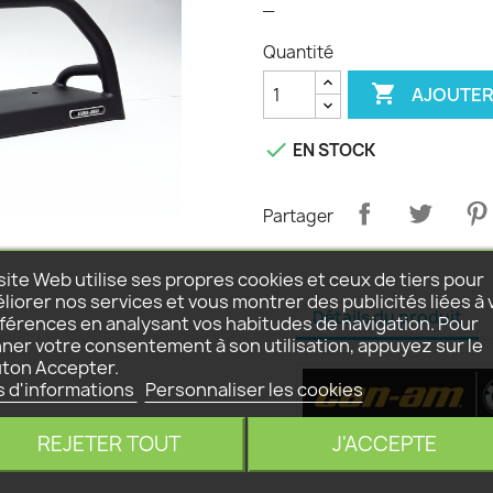
_
Quantité

AJOUTER

EN STOCK
Partager
site Web utilise ses propres cookies et ceux de tiers pour
liorer nos services et vous montrer des publicités liées à 
Détails du produit
férences en analysant vos habitudes de navigation. Pour
ner votre consentement à son utilisation, appuyez sur le
ton Accepter.
s d'informations
Personnaliser les cookies
REJETER TOUT
J'ACCEPTE
Référence
715002456