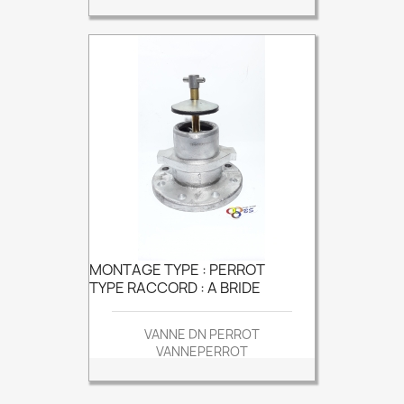
MONTAGE TYPE : PERROT
TYPE RACCORD : A BRIDE
VANNE DN PERROT
VANNEPERROT
Prix
215,78 €
Du