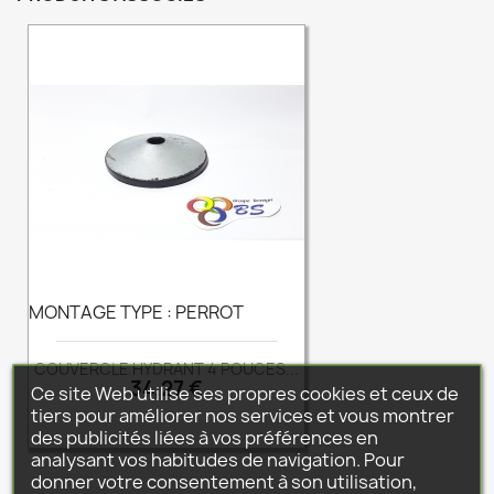
MONTAGE TYPE : PERROT
COUVERCLE HYDRANT 4 POUCES...
Prix
34,27 €
Ce site Web utilise ses propres cookies et ceux de
tiers pour améliorer nos services et vous montrer
des publicités liées à vos préférences en
analysant vos habitudes de navigation. Pour
donner votre consentement à son utilisation,