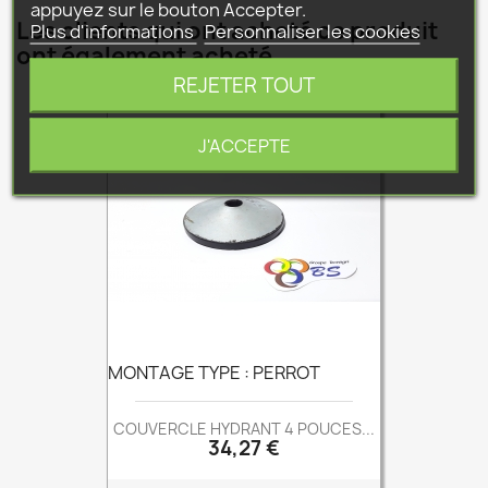
appuyez sur le bouton Accepter.
Les clients qui ont acheté ce produit
Plus d'informations
Personnaliser les cookies
ont également acheté...
REJETER TOUT
J'ACCEPTE
MONTAGE TYPE : PERROT
COUVERCLE HYDRANT 4 POUCES...
Prix
34,27 €