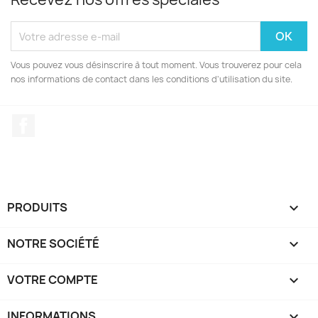
Vous pouvez vous désinscrire à tout moment. Vous trouverez pour cela
nos informations de contact dans les conditions d'utilisation du site.
Facebook
PRODUITS

NOTRE SOCIÉTÉ

VOTRE COMPTE

INFORMATIONS
keyboard_arrow_down