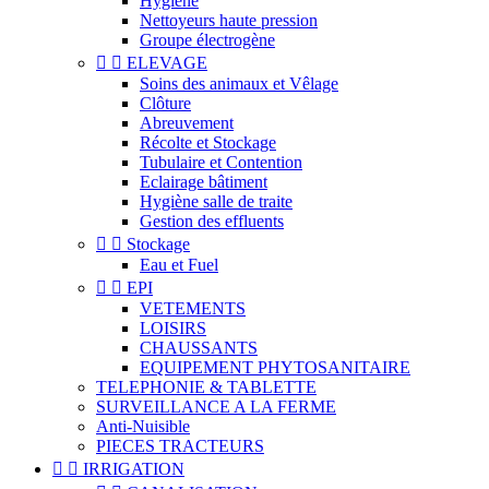
Hygiène
Nettoyeurs haute pression
Groupe électrogène


ELEVAGE
Soins des animaux et Vêlage
Clôture
Abreuvement
Récolte et Stockage
Tubulaire et Contention
Eclairage bâtiment
Hygiène salle de traite
Gestion des effluents


Stockage
Eau et Fuel


EPI
VETEMENTS
LOISIRS
CHAUSSANTS
EQUIPEMENT PHYTOSANITAIRE
TELEPHONIE & TABLETTE
SURVEILLANCE A LA FERME
Anti-Nuisible
PIECES TRACTEURS


IRRIGATION