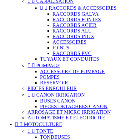


CANALISATION


RACCORDS & ACCESSOIRES
RACCORDS GALVA
RACCORDS FONTES
RACCORDS ACIER
RACCORDS ALU
RACCORDS INOX
ACCESSOIRES
JOINTS
RACCORDS PVC
TUYAUX ET CONDUITES


POMPAGE
ACCESSOIRE DE POMPAGE
POMPES
RESERVOIR
PIECES ENROULEUR


CANON IRRIGATION
BUSES CANON
PIECES DETACHEES CANON
ARROSAGE ET MICRO IRRIGATION
AUTOMATISME ET ELECTRICITE


MOTOCULTURE


TONTE
TONDEUSES