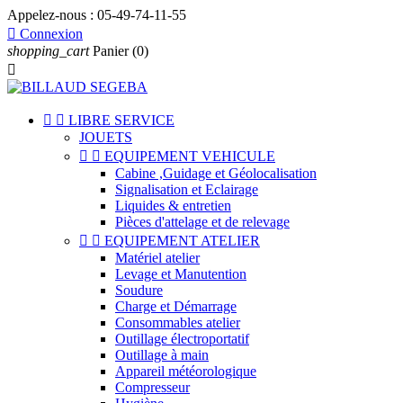
Appelez-nous :
05-49-74-11-55

Connexion
shopping_cart
Panier
(0)



LIBRE SERVICE
JOUETS


EQUIPEMENT VEHICULE
Cabine ,Guidage et Géolocalisation
Signalisation et Eclairage
Liquides & entretien
Pièces d'attelage et de relevage


EQUIPEMENT ATELIER
Matériel atelier
Levage et Manutention
Soudure
Charge et Démarrage
Consommables atelier
Outillage électroportatif
Outillage à main
Appareil météorologique
Compresseur