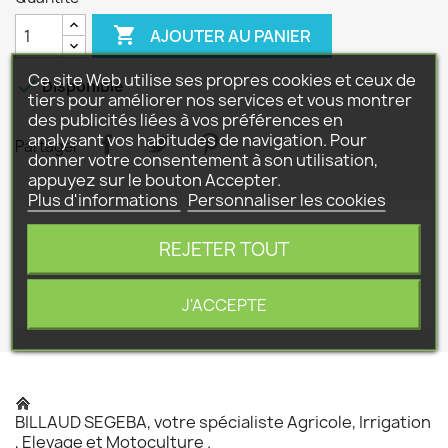

AJOUTER AU PANIER
Ce site Web utilise ses propres cookies et ceux de

Disponible
tiers pour améliorer nos services et vous montrer
des publicités liées à vos préférences en
analysant vos habitudes de navigation. Pour
Partager
donner votre consentement à son utilisation,
appuyez sur le bouton Accepter.
Plus d'informations
Personnaliser les cookies
Détails du produit
REJETER TOUT
Référence
P|549
J'ACCEPTE
BILLAUD SEGEBA, votre spécialiste Agricole, Irrigation
, Elevage et Motoculture .