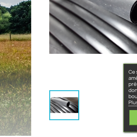
Ce 
amé
pré
don
bou
Plu