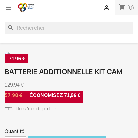
shopping_cart


(0)
search
-71,96 €
BATTERIE ADDITIONNELLE KIT CAM
129,94 €
57,98 €
ÉCONOMISEZ 71,96 €
TTC
Hors frais de port
*
_
Quantité