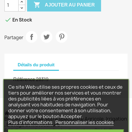

AJOUTER AU PANIER

En Stock
Partager
Détails du produit
28319
Référence
Ce site Web utilise ses propres cookies et ceux de
tiers pour améliorer nos services et vous montrer
des publicités liées à vos préférences en
analysant vos habitudes de navigation. Pour
donner votre consentement à son utilisation,
appuyez sur le bouton Accepter.
BILLAUD SEGEBA, votre spécialiste Agricole, Irrigation
Plus d'informations
Personnaliser les cookies
, Elevage et Motoculture .
Fort d'une expérience de plus de vingt ans BILLAUD