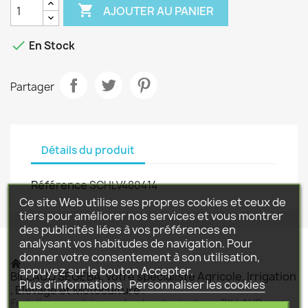

AJOUTER AU PANIER

En Stock
Partager
Détails du produit
Référence
SCHLV480414
Ce site Web utilise ses propres cookies et ceux de
tiers pour améliorer nos services et vous montrer
des publicités liées à vos préférences en
analysant vos habitudes de navigation. Pour
donner votre consentement à son utilisation,
appuyez sur le bouton Accepter.
BILLAUD SEGEBA, votre spécialiste Agricole, Irrigation
Plus d'informations
Personnaliser les cookies
, Elevage et Motoculture .
Fort d'une expérience de plus de vingt ans BILLAUD