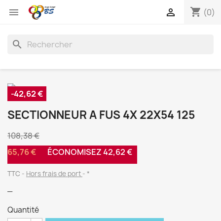
shopping_cart


(0)
search
-42,62 €
SECTIONNEUR A FUS 4X 22X54 125
108,38 €
65,76 €
ÉCONOMISEZ 42,62 €
TTC
Hors frais de port
*
_
Quantité