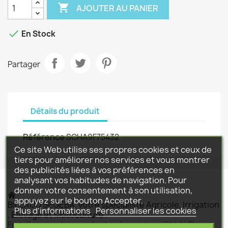

AJOUTER AU PANIER

En Stock
Partager
Détails du produit
Référence
SCHA9F75432
Ce site Web utilise ses propres cookies et ceux de
tiers pour améliorer nos services et vous montrer
des publicités liées à vos préférences en
analysant vos habitudes de navigation. Pour
donner votre consentement à son utilisation,
appuyez sur le bouton Accepter.
BILLAUD SEGEBA, votre spécialiste Agricole, Irrigation
Plus d'informations
Personnaliser les cookies
, Elevage et Motoculture .
Fort d'une expérience de plus de vingt ans BILLAUD