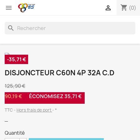
shopping_cart


(0)
search
-35,71 €
DISJONCTEUR C60N 4P 32A C.D
125,90 €
90,19 €
ÉCONOMISEZ 35,71 €
TTC
Hors frais de port
*
_
Quantité