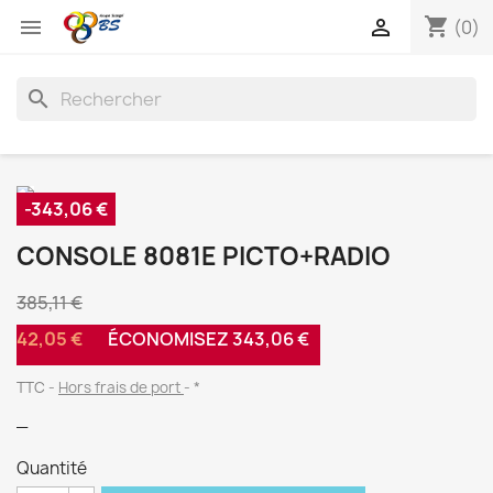
shopping_cart


(0)
search
-343,06 €
CONSOLE 8081E PICTO+RADIO
385,11 €
42,05 €
ÉCONOMISEZ 343,06 €
TTC
Hors frais de port
*
_
Quantité