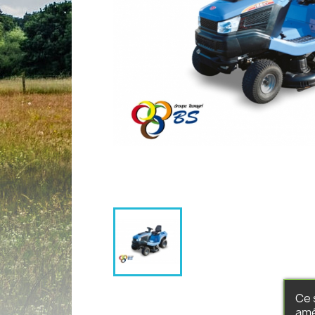
Ce 
amé