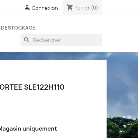
shopping_cart

Panier
(0)
Connexion
DESTOCKAGE
search
RTEE SLE122H110
 Magasin uniquement