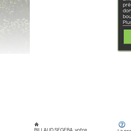
pré
don
bou
Plu
BILLAUD SEGEBA, votre