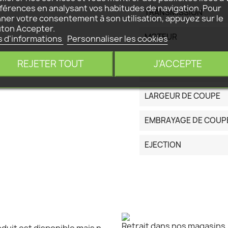
férences en analysant vos habitudes de navigation. Pour
TRANSMISSION
ner votre consentement à son utilisation, appuyez sur le
ton Accepter.
MOTEUR
s d'informations
Personnaliser les cookies
REJETER TOUT
J'ACCEPTE
BAC CAPACITE (LITRE)
LARGEUR DE COUPE
EMBRAYAGE DE COUP
EJECTION
Retrait dans nos magasins