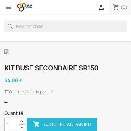
shopping_cart


(0)
search
KIT BUSE SECONDAIRE SR150
54,00 €
TTC
Hors frais de port
*
_
Quantité

AJOUTER AU PANIER