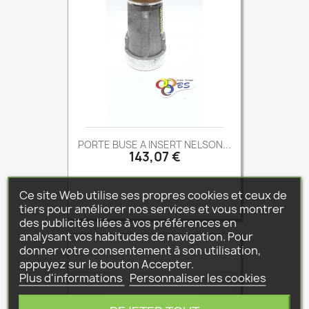
PORTE BUSE A INSERT NELSON...
Prix
143,07 €
Ce site Web utilise ses propres cookies et ceux de
tiers pour améliorer nos services et vous montrer
des publicités liées à vos préférences en
analysant vos habitudes de navigation. Pour
donner votre consentement à son utilisation,
appuyez sur le bouton Accepter.
Plus d'informations
Personnaliser les cookies