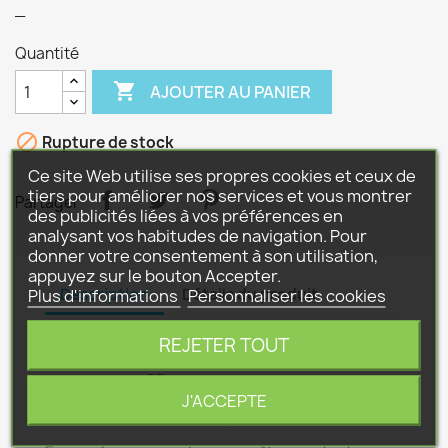
_
Quantité

AJOUTER AU PANIER

Rupture de stock
Ce site Web utilise ses propres cookies et ceux de
tiers pour améliorer nos services et vous montrer
Partager
des publicités liées à vos préférences en
analysant vos habitudes de navigation. Pour
donner votre consentement à son utilisation,
appuyez sur le bouton Accepter.
Description
Détails du produit
Plus d'informations
Personnaliser les cookies
REJETER TOUT
Prise USB et JACK sur le devant
Lecteur carte SD
J'ACCEPTE
Bluetooth téléphone intégré