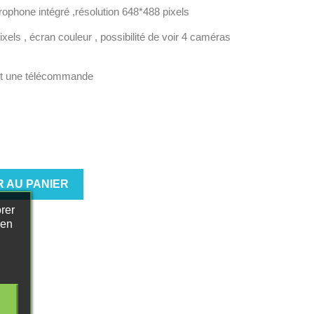
phone intégré ,résolution 648*488 pixels
xels , écran couleur , possibilité de voir 4 caméras
 et une télécommande
 AU PANIER
rer
 en