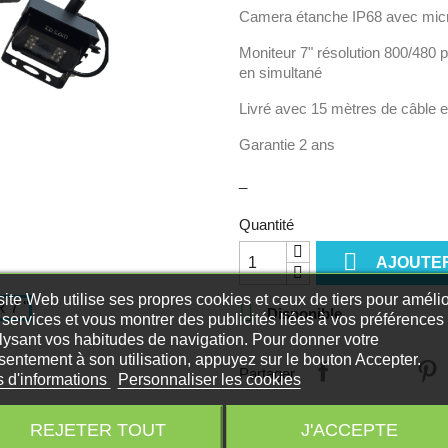
Camera étanche IP68 avec micro
Moniteur 7" résolution 800/480 pi
en simultané
Livré avec 15 mètres de câble
Garantie 2 ans
_
Quantité

AJOUTER
ite Web utilise ses propres cookies et ceux de tiers pour amélio

Disponible
services et vous montrer des publicités liées à vos préférences
lysant vos habitudes de navigation. Pour donner votre
sentement à son utilisation, appuyez sur le bouton Accepter.
Partager
s d'informations
Personnaliser les cookies
REJETER TOUT
J'ACCEPTE