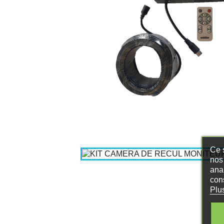
Ce s
nos 
ana
con
Plu