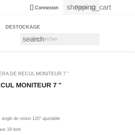
shopping_cart

Panier
(0)
Connexion
DESTOCKAGE
search
ERA DE RECUL MONITEUR 7 ''
CUL MONITEUR 7 ''
angle de vision 120° ajustable
aux 18 leds