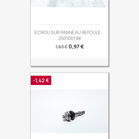
ECROU SUR PANNEAU REFOULE...
250100198
Prix
Prix
0,97 €
1,63 €
de
base
-1,42 €