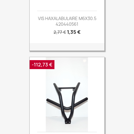
VIS HAXALABULAIRE M6X30.5
420440561
Prix
Prix
1,35 €
2,77 €
de
base
-112,73 €