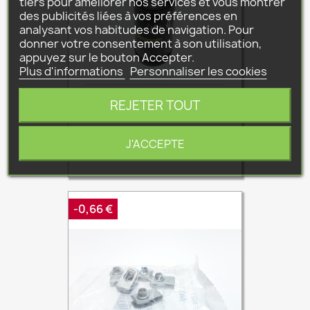
tiers pour améliorer nos services et vous montrer
des publicités liées à vos préférences en
analysant vos habitudes de navigation. Pour
donner votre consentement à son utilisation,
appuyez sur le bouton Accepter.
Plus d'informations
Personnaliser les cookies
LIQUIDE DE FREIN COMPETITION
REJETER TOUT
779152
Prix
Prix
8,29 €
14,06 €
J'ACCEPTE
de
base
-0,66 €