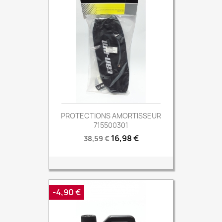
PROTECTIONS AMORTISSEUR
715500301
Prix
Prix
16,98 €
38,59 €
de
base
-4,90 €