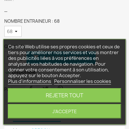
_
NOMBRE ENTRAINEUR : 68
Ce site Web utilise ses propres cookies et ceux de
Quantité
tiers pour améliorer nos services et vous montrer

AJOUTER AU PANIER
des publicités liées à vos préférences en
analysant vos habitudes de navigation. Pour
donner votre consentement à son utilisation,

Disponible
appuyez sur le bouton Accepter.
Plus d'informations
Personnaliser les cookies
Partager
REJETER TOUT
J'ACCEPTE
Détails du produit