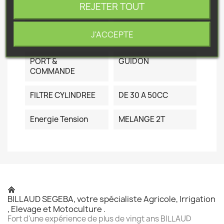
REJETER TOUT
CYLINDREE
36.3CC
J'ACCEPTE
POIDS A VIDE
6.6KG
PORT &
GUIDON
COMMANDE
FILTRE CYLINDREE
DE 30 A 50CC
Energie Tension
MELANGE 2T
BILLAUD SEGEBA, votre spécialiste Agricole, Irrigation
, Elevage et Motoculture .
Fort d'une expérience de plus de vingt ans BILLAUD