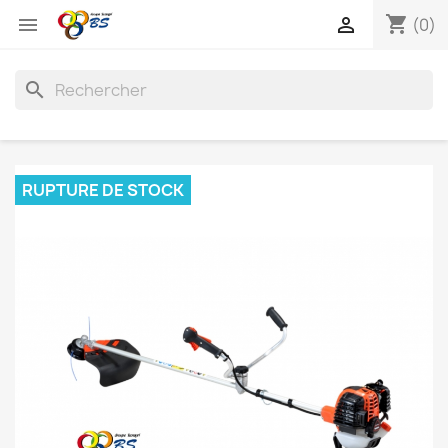
shopping_cart


(0)
search
RUPTURE DE STOCK