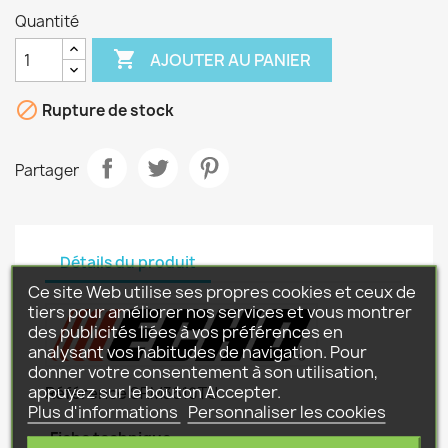
Quantité

AJOUTER AU PANIER

Rupture de stock
Partager
Détails du produit
Ce site Web utilise ses propres cookies et ceux de
tiers pour améliorer nos services et vous montrer
des publicités liées à vos préférences en
analysant vos habitudes de navigation. Pour
donner votre consentement à son utilisation,
appuyez sur le bouton Accepter.
Référence
SRM3610TU
Plus d'informations
Personnaliser les cookies
Fiche technique