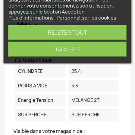
donner votre consentement à son utilisation,
Détails du produit
appuyez sur le bouton Accepter.
Plus d'informations
Personnaliser les cookies
REJETER TOUT
Référence
525P4S
J'ACCEPTE
Fiche technique
CYLINDREE
25.4
POIDS A VIDE
5.3
Energie Tension
MELANGE 2T
SUR PERCHE
SUR PERCHE
Visible dans votre magasin de :