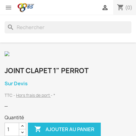
shopping_cart


(0)
search
JOINT CLAPET 1" PERROT
Sur Devis
TTC
Hors frais de port
*
_
Quantité

AJOUTER AU PANIER