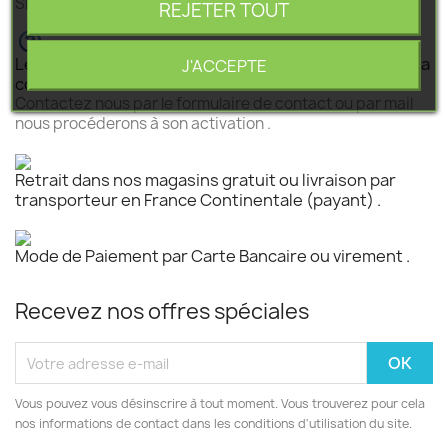
SEGEBA vous accompagne dans tous vos projets .
REJETER TOUT
Le produit est disponible mais n 'est pas activé pour la
J'ACCEPTE
commande ?
Contactez nous par le formulaire de contact ou par mail
nous procéderons à son activation .
Retrait dans nos magasins gratuit ou livraison par
transporteur en France Continentale (payant) .
Mode de Paiement par Carte Bancaire ou virement .
Recevez nos offres spéciales
Vous pouvez vous désinscrire à tout moment. Vous trouverez pour cela
nos informations de contact dans les conditions d'utilisation du site.