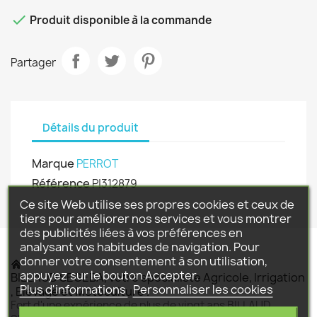

Produit disponible à la commande
Partager
Détails du produit
Marque
PERROT
Référence
P|312879
Ce site Web utilise ses propres cookies et ceux de
tiers pour améliorer nos services et vous montrer
des publicités liées à vos préférences en
analysant vos habitudes de navigation. Pour
donner votre consentement à son utilisation,
appuyez sur le bouton Accepter.
BILLAUD SEGEBA, votre spécialiste Agricole, Irrigation
Plus d'informations
Personnaliser les cookies
, Elevage et Motoculture .
Fort d'une expérience de plus de vingt ans BILLAUD