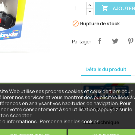

AJOUTER

Rupture de stock
Partager
Détails du produit
site Web utilise ses propres cookies et ceux de tiers pour
liorer nos services et vous montrer des publicités liées à 
férences en analysant vos habitudes de navigation. Pour
Référence
P|85899
ner votre consentement à son utilisation, appuyez sur le
ton Accepter.
s d'informations
Personnaliser les cookies
Fiche technique
ECHELLE