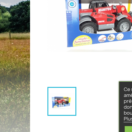
Ce 
amé
pré
don
bou
Plu