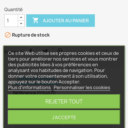
Quantité

AJOUTER AU PANIER

Rupture de stock
Partager
Ce site Web utilise ses propres cookies et ceux de
tiers pour améliorer nos services et vous montrer
des publicités liées à vos préférences en
analysant vos habitudes de navigation. Pour
donner votre consentement à son utilisation,
Détails du produit
appuyez sur le bouton Accepter.
Plus d'informations
Personnaliser les cookies
Référence
P|164570
REJETER TOUT
Fiche technique
ECHELLE
PEDALES ET GROS
J'ACCEPTE
JOUETS