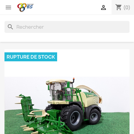
shopping_cart


(0)
search
RUPTURE DE STOCK