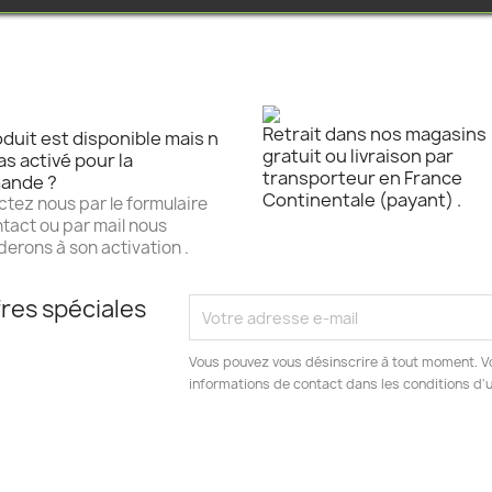
Retrait dans nos magasins
duit est disponible mais n
gratuit ou livraison par
as activé pour la
transporteur en France
ande ?
Continentale (payant) .
tez nous par le formulaire
tact ou par mail nous
erons à son activation .
res spéciales
Vous pouvez vous désinscrire à tout moment. V
informations de contact dans les conditions d'ut