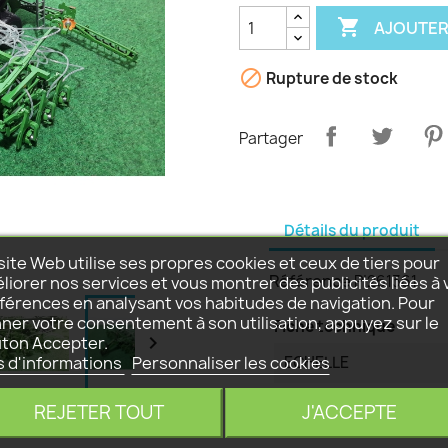

AJOUTER

Rupture de stock
Partager
Détails du produit
site Web utilise ses propres cookies et ceux de tiers pour
Référence
P|261361
liorer nos services et vous montrer des publicités liées à 
férences en analysant vos habitudes de navigation. Pour
ner votre consentement à son utilisation, appuyez sur le
Fiche technique

ton Accepter.
s d'informations
Personnaliser les cookies
ECHELLE
REJETER TOUT
AGE
J'ACCEPTE