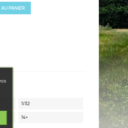
 AU PANIER
vos
1/32
14+