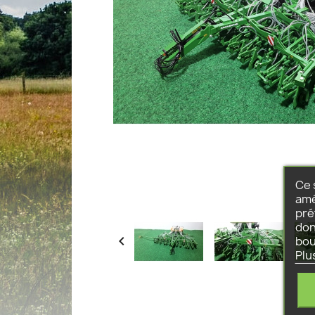
Ce 
amé
pré
don

bou
Plu