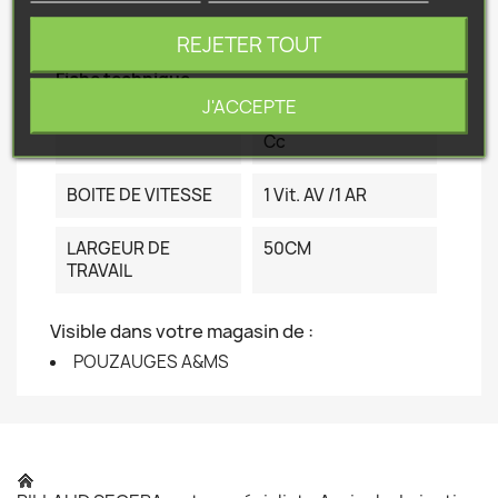
Référence
PF40L/R
REJETER TOUT
Fiche technique
J'ACCEPTE
MOTEUR
Loncin LC148F2 – 80
Cc
BOITE DE VITESSE
1 Vit. AV /1 AR
LARGEUR DE
50CM
TRAVAIL
Visible dans votre magasin de :
POUZAUGES A&MS