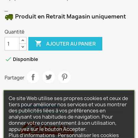
_
Produit en Retrait Magasin uniquement
Quantité

AJOUTER AU PANIER

Disponible
Partager
Ce site Web utilise ses propres cookies et ceux de
tiers pour améliorer nos services et vous montrer
Détails du produit
des publicités liées à vos préférences en
analysant vos habitudes de navigation. Pour
donner votre consentement à son utilisation,
appuyez sur le bouton Accepter.
Plus d'informations
Personnaliser les cookies