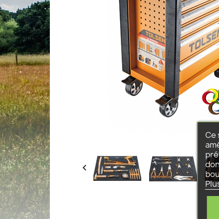
Ce 
amé
pré
don

bou
Plu