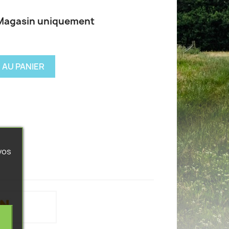
 Magasin uniquement
 AU PANIER
vos