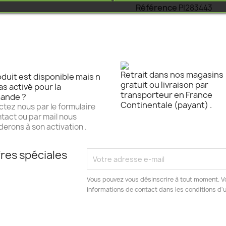
Référence
P|283443
Retrait dans nos magasins
duit est disponible mais n
gratuit ou livraison par
as activé pour la
transporteur en France
ande ?
Continentale (payant) .
tez nous par le formulaire
tact ou par mail nous
erons à son activation .
res spéciales
Vous pouvez vous désinscrire à tout moment. V
informations de contact dans les conditions d'ut