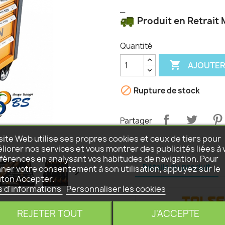
_
Produit en Retrait
Quantité

AJOUTER

Rupture de stock
Partager
site Web utilise ses propres cookies et ceux de tiers pour
liorer nos services et vous montrer des publicités liées à 
férences en analysant vos habitudes de navigation. Pour
Détails du produit
ner votre consentement à son utilisation, appuyez sur le

ton Accepter.
s d'informations
Personnaliser les cookies
REJETER TOUT
J'ACCEPTE