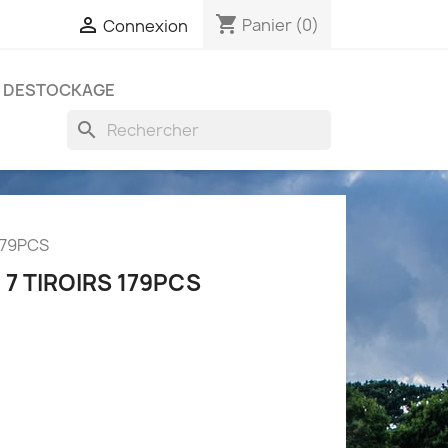
shopping_cart

Panier
(0)
Connexion
DESTOCKAGE
search
179PCS
7 TIROIRS 179PCS