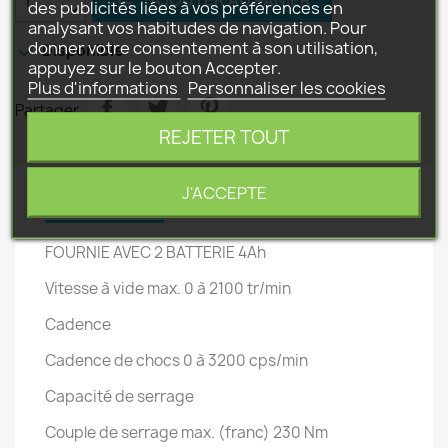
des publicités liées à vos préférences en
analysant vos habitudes de navigation. Pour
donner votre consentement à son utilisation,

Disponible
appuyez sur le bouton Accepter.
Plus d'informations
Personnaliser les cookies
Partager
REJETER TOUT
J'ACCEPTE
Description
Détails du produit
FOURNIE AVEC 2 BATTERIE 4Ah
Vitesse à vide max.
0 à 2100 tr/min
Cadence
Cadence de chocs
0 à 3200 cps/min
Capacité de serrage
Couple de serrage max. (franc)
230 Nm