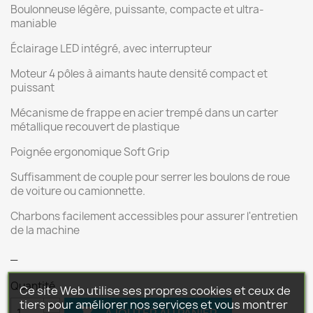
Boulonneuse légère, puissante, compacte et ultra-
maniable
Éclairage LED intégré, avec interrupteur
Moteur 4 pôles à aimants haute densité compact et
puissant
Mécanisme de frappe en acier trempé dans un carter
métallique recouvert de plastique
Poignée ergonomique Soft Grip
Suffisamment de couple pour serrer les boulons de roue
de voiture ou camionnette.
Charbons facilement accessibles pour assurer l'entretien
de la machine
_
Quantité
Ce site Web utilise ses propres cookies et ceux de
tiers pour améliorer nos services et vous montrer

AJOUTER AU PANIER