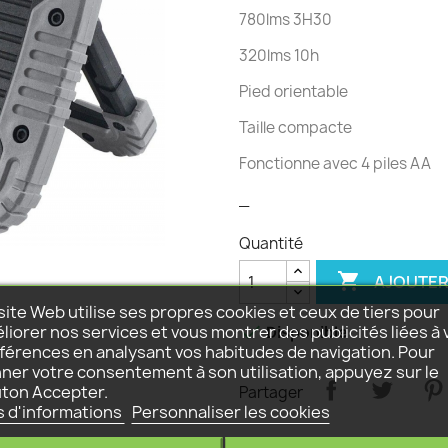
780lms 3H30
320lms 10h
Pied orientable
Taille compacte
Fonctionne avec 4 piles AA
_
Quantité

AJOUTER
site Web utilise ses propres cookies et ceux de tiers pour

liorer nos services et vous montrer des publicités liées à 
Disponible
férences en analysant vos habitudes de navigation. Pour
ner votre consentement à son utilisation, appuyez sur le
ton Accepter.
Partager
s d'informations
Personnaliser les cookies