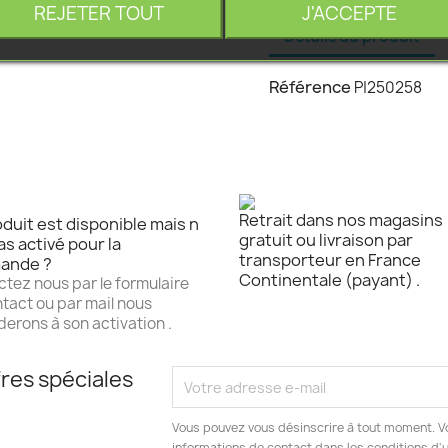
REJETER TOUT
J'ACCEPTE
Détails du produit
Référence
P|250258
Retrait dans nos magasins
duit est disponible mais n
gratuit ou livraison par
as activé pour la
transporteur en France
ande ?
Continentale (payant) .
tez nous par le formulaire
tact ou par mail nous
erons à son activation .
res spéciales
Vous pouvez vous désinscrire à tout moment. V
informations de contact dans les conditions d'ut