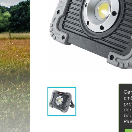
Ce 
amé
pré
don
bou
Plu