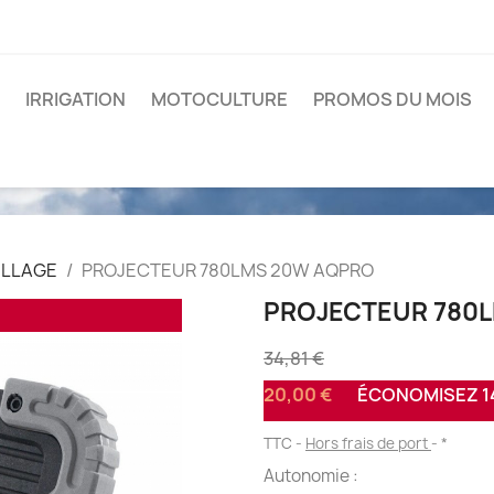
IRRIGATION
MOTOCULTURE
PROMOS DU MOIS
ILLAGE
PROJECTEUR 780LMS 20W AQPRO
PROJECTEUR 780
34,81 €
20,00 €
ÉCONOMISEZ 14
TTC
Hors frais de port
*
Autonomie :