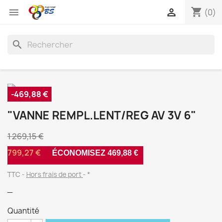
shopping_cart


(0)
search
-469,88 €
"VANNE REMPL.LENT/REG AV 3V 6"
1 269,15 €
799,27 €
ÉCONOMISEZ 469,88 €
TTC
Hors frais de port
*
_
Quantité