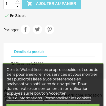

AJOUTER AU PANIER

En Stock
Partager
Détails du produit
Référence
N47376
Ce site Web utilise ses propres cookies et ceux de
tiers pour améliorer nos services et vous montrer
des publicités liées à vos préférences en
analysant vos habitudes de navigation. Pour
donner votre consentement à son utilisation,
appuyez sur le bouton Accepter.
BILLAUD SEGEBA, votre spécialiste Agricole, Irrigation
Plus d'informations
Personnaliser les cookies
, Elevage et Motoculture .
Fort d'une expérience de plus de vingt ans BILLAUD