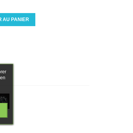
 AU PANIER
rer
 en