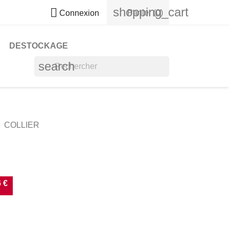
shopping_cart

Panier
(0)
Connexion
DESTOCKAGE
search
COLLIER
 €