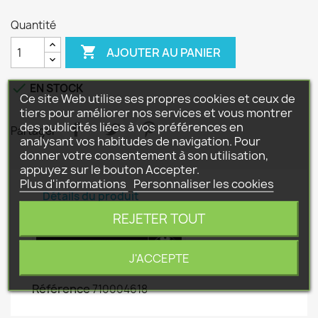
Quantité

AJOUTER AU PANIER

EN STOCK
Ce site Web utilise ses propres cookies et ceux de
tiers pour améliorer nos services et vous montrer
des publicités liées à vos préférences en
Partager
analysant vos habitudes de navigation. Pour
donner votre consentement à son utilisation,
appuyez sur le bouton Accepter.
Plus d'informations
Personnaliser les cookies
Détails du produit
REJETER TOUT
J'ACCEPTE
Référence
710004618