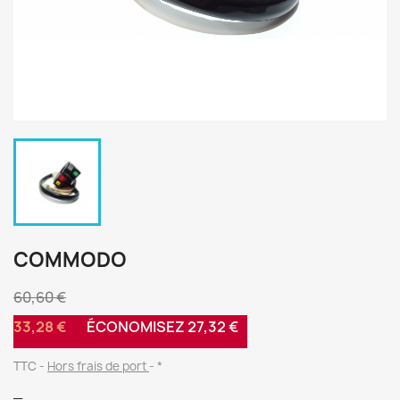
COMMODO
60,60 €
33,28 €
ÉCONOMISEZ 27,32 €
TTC
Hors frais de port
*
_