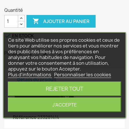
Quantité

AJOUTER AU PANIER

EN STOCK
Ce site Web utilise ses propres cookies et ceux de
tiers pour améliorer nos services et vous montrer
des publicités liées à vos préférences en
Partager
analysant vos habitudes de navigation. Pour
donner votre consentement à son utilisation,
appuyez sur le bouton Accepter.
Plus d'informations
Personnaliser les cookies
Détails du produit
REJETER TOUT
J'ACCEPTE
Référence
233281414