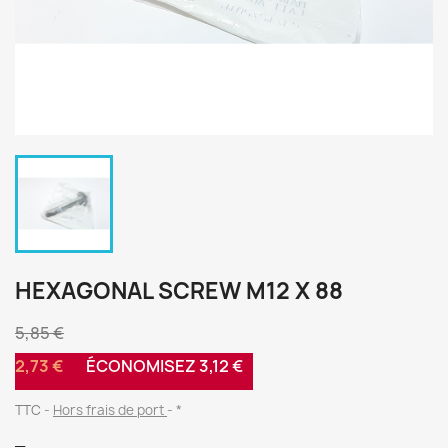
HEXAGONAL SCREW M12 X 88
5,85 €
2,73 €
ÉCONOMISEZ 3,12 €
TTC
Hors frais de port
*
_