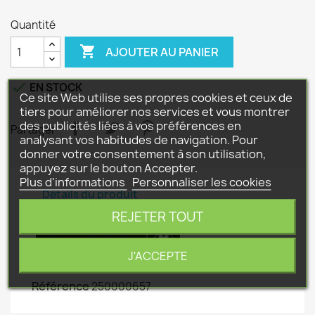
Quantité

AJOUTER AU PANIER

EN STOCK
Ce site Web utilise ses propres cookies et ceux de
tiers pour améliorer nos services et vous montrer
des publicités liées à vos préférences en
Partager
analysant vos habitudes de navigation. Pour
donner votre consentement à son utilisation,
appuyez sur le bouton Accepter.
Plus d'informations
Personnaliser les cookies
Détails du produit
REJETER TOUT
J'ACCEPTE
Référence
250000657