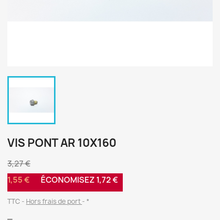
VIS PONT AR 10X160
3,27 €
1,55 €
ÉCONOMISEZ 1,72 €
TTC
Hors frais de port
*
_