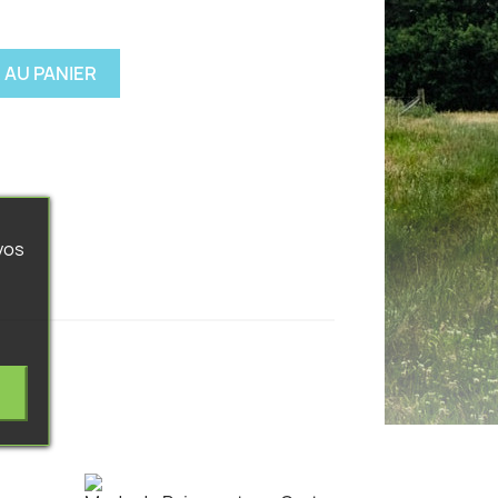
 AU PANIER
vos