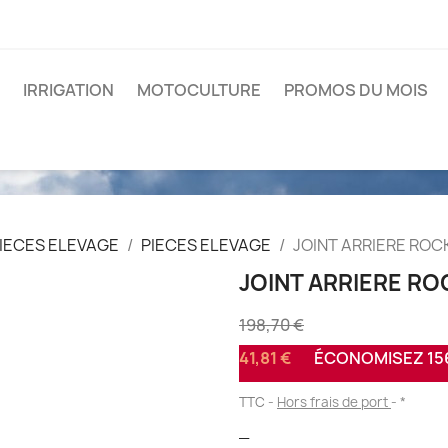
IRRIGATION
MOTOCULTURE
PROMOS DU MOIS
IECES ELEVAGE
PIECES ELEVAGE
JOINT ARRIERE ROC
JOINT ARRIERE R
198,70 €
41,81 €
ÉCONOMISEZ 156
TTC
Hors frais de port
*
_