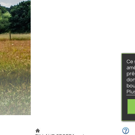
Ce 
amé
pré
don
bou
Plu