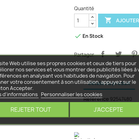
Quantité

AJOUTER

En Stock
Partager
site Web utilise ses propres cookies et ceux de tiers pour
liorer nos services et vous montrer des publicités liées à 
férences en analysant vos habitudes de navigation. Pour
ner votre consentement à son utilisation, appuyez sur le
Détails du produit
ton Accepter.
s d'informations
Personnaliser les cookies
Référence
92547480
REJETER TOUT
J'ACCEPTE