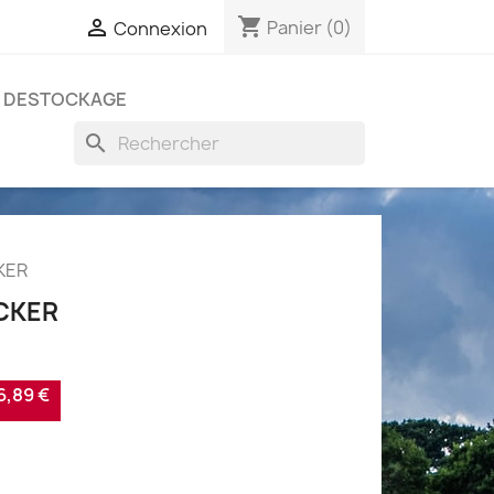
shopping_cart

Panier
(0)
Connexion
DESTOCKAGE
search
KER
OCKER
,89 €