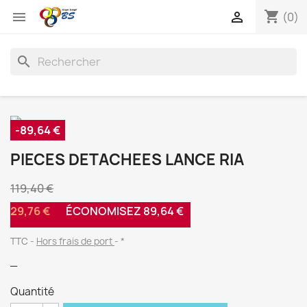
shopping_cart


(0)
search
-89,64 €
PIECES DETACHEES LANCE RIA
119,40 €
29,76 €
ÉCONOMISEZ 89,64 €
TTC
Hors frais de port
*
_
Quantité