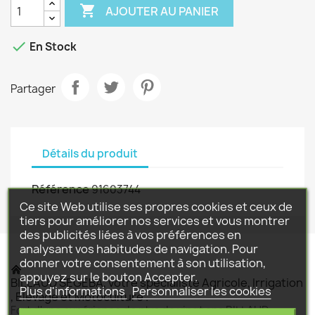

AJOUTER AU PANIER

En Stock
Partager
Détails du produit
Référence
91603744
Ce site Web utilise ses propres cookies et ceux de
tiers pour améliorer nos services et vous montrer
des publicités liées à vos préférences en
analysant vos habitudes de navigation. Pour
donner votre consentement à son utilisation,
appuyez sur le bouton Accepter.
BILLAUD SEGEBA, votre spécialiste Agricole, Irrigation
Plus d'informations
Personnaliser les cookies
, Elevage et Motoculture .
Fort d'une expérience de plus de vingt ans BILLAUD