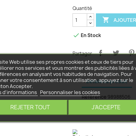
Quantité

AJOUTER

En Stock
Partager
site Web utilise ses propres cookies et ceux de tiers pour
liorer nos services et vous montrer des publicités liées à 
férences en analysant vos habitudes de navigation. Pour
ner votre consentement à son utilisation, appuyez sur le
Détails du produit
ton Accepter.
s d'informations
Personnaliser les cookies
Référence
98988506
REJETER TOUT
J'ACCEPTE