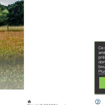
Ce 
amé
pré
don
bou
Plu