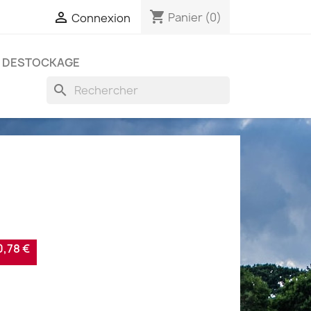
shopping_cart

Panier
(0)
Connexion
DESTOCKAGE
search
,78 €