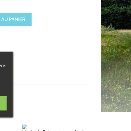
 AU PANIER
vos