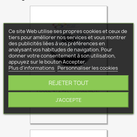
Ce site Web utilise ses propres cookies et ceux de
tiers pour améliorer nos services et vous montrer
des publicités liées à vos préférences en
analysant vos habitudes de navigation. Pour
donner votre consentement à son utilisation,
appuyez sur le bouton Accepter.
Plus d'informations
Personnaliser les cookies
REJETER TOUT
POULIE 47.2 AVEC ROULEMENT
Prix
60,12 €
J'ACCEPTE