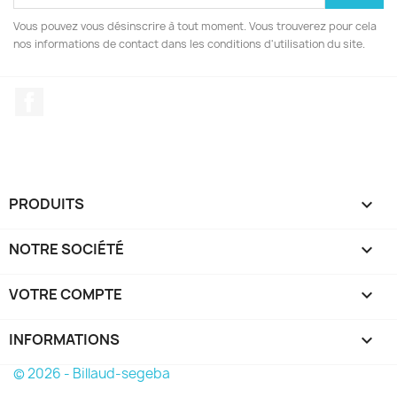
Vous pouvez vous désinscrire à tout moment. Vous trouverez pour cela
nos informations de contact dans les conditions d'utilisation du site.
Facebook
PRODUITS

NOTRE SOCIÉTÉ

VOTRE COMPTE

INFORMATIONS
keyboard_arrow_down
© 2026 - Billaud-segeba