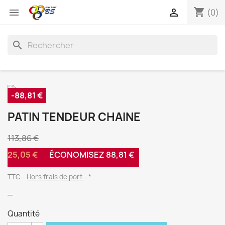
shopping_cart


(0)
search
-88,81 €
PATIN TENDEUR CHAINE
113,86 €
25,05 €
ÉCONOMISEZ 88,81 €
TTC
Hors frais de port
*
_
Quantité