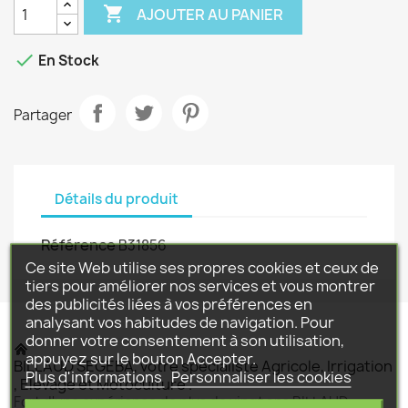

AJOUTER AU PANIER

En Stock
Partager
Détails du produit
Référence
B31856
Ce site Web utilise ses propres cookies et ceux de
tiers pour améliorer nos services et vous montrer
des publicités liées à vos préférences en
analysant vos habitudes de navigation. Pour
donner votre consentement à son utilisation,
appuyez sur le bouton Accepter.
BILLAUD SEGEBA, votre spécialiste Agricole, Irrigation
Plus d'informations
Personnaliser les cookies
, Elevage et Motoculture .
Fort d'une expérience de plus de vingt ans BILLAUD