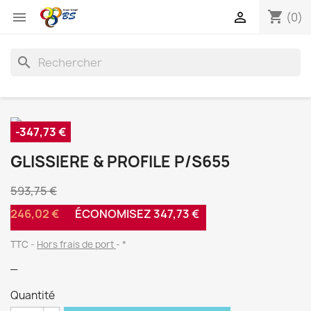
shopping_cart


(0)
search
-347,73 €
GLISSIERE & PROFILE P/S655
593,75 €
246,02 €
ÉCONOMISEZ 347,73 €
TTC
Hors frais de port
*
_
Quantité