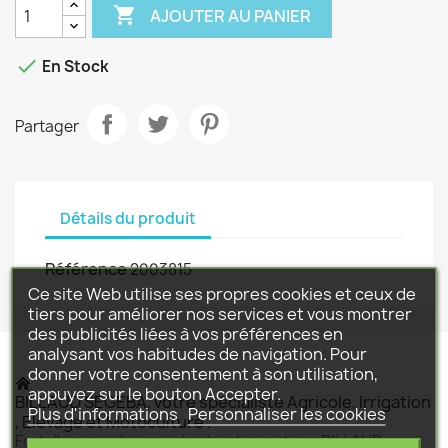

AJOUTER AU PANIER

En Stock
Partager
Détails du produit
Référence
2003815
Ce site Web utilise ses propres cookies et ceux de
tiers pour améliorer nos services et vous montrer
des publicités liées à vos préférences en
analysant vos habitudes de navigation. Pour
donner votre consentement à son utilisation,
appuyez sur le bouton Accepter.
BILLAUD SEGEBA, votre spécialiste Agricole, Irrigation
Plus d'informations
Personnaliser les cookies
, Elevage et Motoculture .
Fort d'une expérience de plus de vingt ans BILLAUD