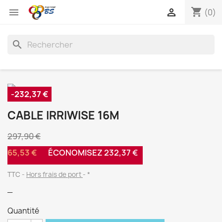
shopping_cart


(0)
search
-232,37 €
CABLE IRRIWISE 16M
297,90 €
65,53 €
ÉCONOMISEZ 232,37 €
TTC
Hors frais de port
*
_
Quantité