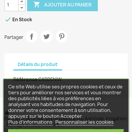

AJOUTER AU PANIER

En Stock
Partager
Détails du produit
Référence
CABDENIW
Ce site Web utilise ses propres cookies et ceux de
tiers pour améliorer nos services et vous montrer
des publicités liées à vos préférences en
analysant vos habitudes de navigation. Pour
donner votre consentement à son utilisation,
appuyez sur le bouton Accepter.
BILLAUD SEGEBA, votre spécialiste Agricole, Irrigation
Plus d'informations
Personnaliser les cookies
, Elevage et Motoculture .
Fort d'une expérience de plus de vingt ans BILLAUD