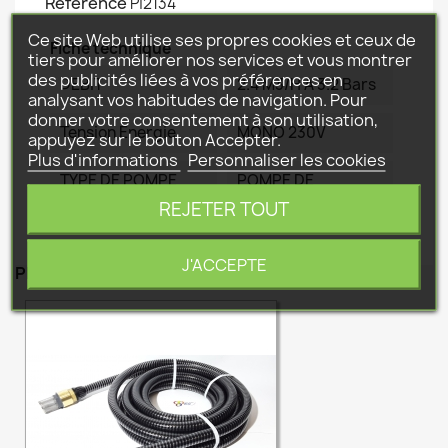
Référence
P|2134
Ce site Web utilise ses propres cookies et ceux de
Fiche technique
tiers pour améliorer nos services et vous montrer
des publicités liées à vos préférences en
DEBIT
2.4 M3/h A 3.2 Bars
analysant vos habitudes de navigation. Pour
donner votre consentement à son utilisation,
Tension Energie
MONO 230V
appuyez sur le bouton Accepter.
Plus d'informations
Personnaliser les cookies
TYPE DE POMPE
POMPE DE
SURFACE HOR.
REJETER TOUT
J'ACCEPTE
PRODUITS ASSOCIÉS